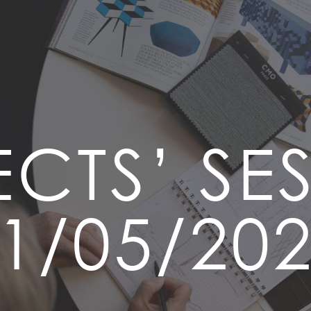
CTS’ SE
1/05/20